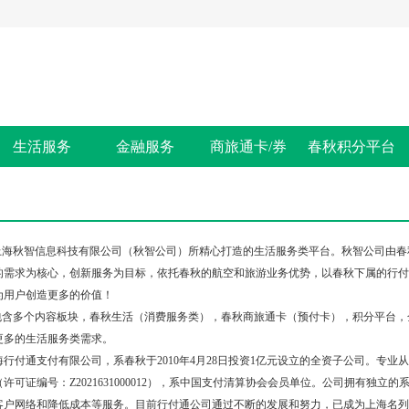
生活服务
金融服务
商旅通卡/券
春秋积分平台
秋智信息科技有限公司（秋智公司）所精心打造的生活服务类平台。秋智公司由春秋航空
的需求为核心，创新服务为目标，依托春秋的航空和旅游业务优势，以春秋下属的行付
为用户创造更多的价值！
含多个内容板块，春秋生活（消费服务类），春秋商旅通卡（预付卡），积分平台，
更多的生活服务类需求。
通支付有限公司，系春秋于2010年4月28日投资1亿元设立的全资子公司。专业从事
许可证编号：Z2021631000012），系中国支付清算协会会员单位。公司拥有独
客户网络和降低成本等服务。目前行付通公司通过不断的发展和努力，已成为上海名列