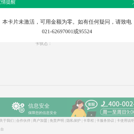
友情提醒
积分余额：
本卡片未激活，可用金额为零。如有任何疑问，请致电
发卡时间：
021-62697001或95524
卡状态：
信息安全
保障您的信息安全
关于我们
|
合作伙伴
|
商户加盟
|
免责声明
|
隐私保护
|
卡章程
|
卡服务协议
|
卡使用说
平台