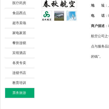
医疗药房
地 址
：
食品西点
电 话
：0
超市卖场
商户描述
：
家电家居
航空公司之
餐饮连锁
点与服务品
宾馆酒店
的钱”。
各类专卖
连锁书店
教育培训
票务旅游