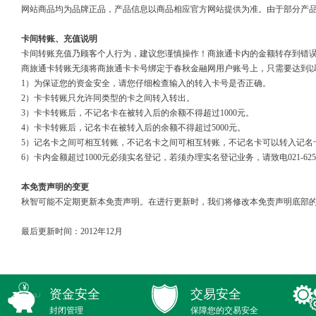
网站商品均为品牌正品，产品信息以商品相应官方网站提供为准。由于部分产
卡间转账、充值说明
卡间转账充值乃顾客个人行为，建议您谨慎操作！商旅通卡内的金额转存到错
商旅通卡转账无须将商旅通卡卡号绑定于春秋金融网用户账号上，只需要达到
1）为保证您的资金安全，请您仔细检查输入的转入卡号是否正确。
2）卡卡转账只允许同类型的卡之间转入转出。
3）卡卡转账后，不记名卡在被转入后的余额不得超过1000元。
4）卡卡转账后，记名卡在被转入后的余额不得超过5000元。
5）记名卡之间可相互转账，不记名卡之间可相互转账，不记名卡可以转入记名
6）卡内金额超过1000元必须实名登记，若须办理实名登记业务，请致电021-6251146
本免责声明的变更
秋智可能不定期更新本免责声明。在进行更新时，我们将修改本免责声明底部的
最后更新时间：2012年12月
资金安全
交易安全
封闭管理
保障您的交易安全