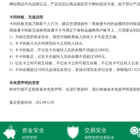
网站商品均为品牌正品，产品信息以商品相应官方网站提供为准。由于部分产
卡间转账、充值说明
卡间转账充值乃顾客个人行为，建议您谨慎操作！商旅通卡内的金额转存到错
商旅通卡转账无须将商旅通卡卡号绑定于春秋金融网用户账号上，只需要达到
1）为保证您的资金安全，请您仔细检查输入的转入卡号是否正确。
2）卡卡转账只允许同类型的卡之间转入转出。
3）卡卡转账后，不记名卡在被转入后的余额不得超过1000元。
4）卡卡转账后，记名卡在被转入后的余额不得超过5000元。
5）记名卡之间可相互转账，不记名卡之间可相互转账，不记名卡可以转入记名
6）卡内金额超过1000元必须实名登记，若须办理实名登记业务，请致电021-6251146
本免责声明的变更
秋智可能不定期更新本免责声明。在进行更新时，我们将修改本免责声明底部的
最后更新时间：2012年12月
资金安全
交易安全
封闭管理
保障您的交易安全