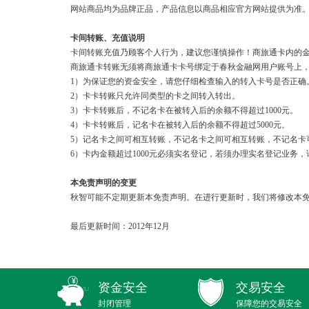
网站商品均为品牌正品，产品信息以商品相应官方网站提供为准
卡间转账、充值说明
卡间转账充值乃顾客个人行为，建议您谨慎操作！商旅通卡内的
商旅通卡转账无须将商旅通卡卡号绑定于春秋金融网用户账号上
1）为保证您的资金安全，请您仔细检查输入的转入卡号是否正确
2）卡卡转账只允许同类型的卡之间转入转出。
3）卡卡转账后，不记名卡在被转入后的余额不得超过1000元。
4）卡卡转账后，记名卡在被转入后的余额不得超过5000元。
5）记名卡之间可相互转账，不记名卡之间可相互转账，不记名卡
6）卡内金额超过1000元必须实名登记，若须办理实名登记业务，请致电021
本免责声明的变更
秋智可能不定期更新本免责声明。在进行更新时，我们将修改本免
最后更新时间：2012年12月
资金安全
交易安全
封闭管理
保障您的交易安全