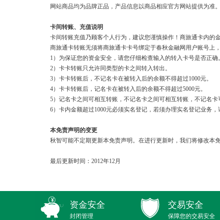
网站商品均为品牌正品，产品信息以商品相应官方网站提供为准
卡间转账、充值说明
卡间转账充值乃顾客个人行为，建议您谨慎操作！商旅通卡内的
商旅通卡转账无须将商旅通卡卡号绑定于春秋金融网用户账号上
1）为保证您的资金安全，请您仔细检查输入的转入卡号是否正确
2）卡卡转账只允许同类型的卡之间转入转出。
3）卡卡转账后，不记名卡在被转入后的余额不得超过1000元。
4）卡卡转账后，记名卡在被转入后的余额不得超过5000元。
5）记名卡之间可相互转账，不记名卡之间可相互转账，不记名卡
6）卡内金额超过1000元必须实名登记，若须办理实名登记业务，请致电021
本免责声明的变更
秋智可能不定期更新本免责声明。在进行更新时，我们将修改本免
最后更新时间：2012年12月
资金安全
交易安全
封闭管理
保障您的交易安全