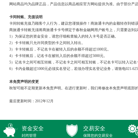
网站商品均为品牌正品，产品信息以商品相应官方网站提供为准。由于部分产
卡间转账、充值说明
卡间转账充值乃顾客个人行为，建议您谨慎操作！商旅通卡内的金额转存到错
商旅通卡转账无须将商旅通卡卡号绑定于春秋金融网用户账号上，只需要达到
1）为保证您的资金安全，请您仔细检查输入的转入卡号是否正确。
2）卡卡转账只允许同类型的卡之间转入转出。
3）卡卡转账后，不记名卡在被转入后的余额不得超过1000元。
4）卡卡转账后，记名卡在被转入后的余额不得超过5000元。
5）记名卡之间可相互转账，不记名卡之间可相互转账，不记名卡可以转入记名
6）卡内金额超过1000元必须实名登记，若须办理实名登记业务，请致电021-6251146
本免责声明的变更
秋智可能不定期更新本免责声明。在进行更新时，我们将修改本免责声明底部的
最后更新时间：2012年12月
资金安全
交易安全
封闭管理
保障您的交易安全