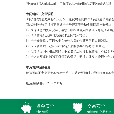
网站商品均为品牌正品，产品信息以商品相应官方网站提供为准
卡间转账、充值说明
卡间转账充值乃顾客个人行为，建议您谨慎操作！商旅通卡内的
商旅通卡转账无须将商旅通卡卡号绑定于春秋金融网用户账号上
1）为保证您的资金安全，请您仔细检查输入的转入卡号是否正确
2）卡卡转账只允许同类型的卡之间转入转出。
3）卡卡转账后，不记名卡在被转入后的余额不得超过1000元。
4）卡卡转账后，记名卡在被转入后的余额不得超过5000元。
5）记名卡之间可相互转账，不记名卡之间可相互转账，不记名卡
6）卡内金额超过1000元必须实名登记，若须办理实名登记业务，请致电021
本免责声明的变更
秋智可能不定期更新本免责声明。在进行更新时，我们将修改本免
最后更新时间：2012年12月
资金安全
交易安全
封闭管理
保障您的交易安全