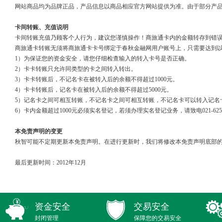
网站商品均为品牌正品，产品信息以商品相应官方网站提供为准。由于部分产
卡间转账、充值说明
卡间转账充值乃顾客个人行为，建议您谨慎操作！商旅通卡内的金额转存到错
商旅通卡转账无须将商旅通卡卡号绑定于春秋金融网用户账号上，只需要达到
1）为保证您的资金安全，请您仔细检查输入的转入卡号是否正确。
2）卡卡转账只允许同类型的卡之间转入转出。
3）卡卡转账后，不记名卡在被转入后的余额不得超过1000元。
4）卡卡转账后，记名卡在被转入后的余额不得超过5000元。
5）记名卡之间可相互转账，不记名卡之间可相互转账，不记名卡可以转入记名
6）卡内金额超过1000元必须实名登记，若须办理实名登记业务，请致电021-6251146
本免责声明的变更
秋智可能不定期更新本免责声明。在进行更新时，我们将修改本免责声明底部的
最后更新时间：2012年12月
资金安全
交易安全
封闭管理
保障您的交易安全