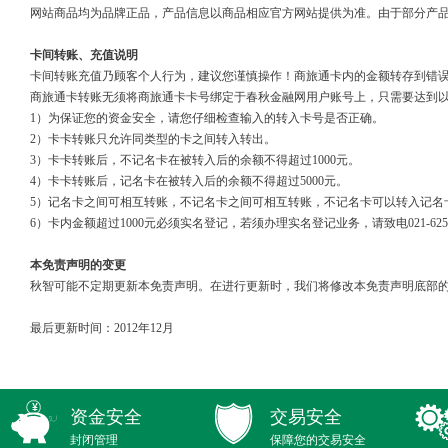
网站商品均为品牌正品，产品信息以商品相应官方网站提供为准。由于部分产
卡间转账、充值说明
卡间转账充值乃顾客个人行为，建议您谨慎操作！商旅通卡内的金额转存到错
商旅通卡转账无须将商旅通卡卡号绑定于春秋金融网用户账号上，只需要达到
1）为保证您的资金安全，请您仔细检查输入的转入卡号是否正确。
2）卡卡转账只允许同类型的卡之间转入转出。
3）卡卡转账后，不记名卡在被转入后的余额不得超过1000元。
4）卡卡转账后，记名卡在被转入后的余额不得超过5000元。
5）记名卡之间可相互转账，不记名卡之间可相互转账，不记名卡可以转入记名
6）卡内金额超过1000元必须实名登记，若须办理实名登记业务，请致电021-6251146
本免责声明的变更
秋智可能不定期更新本免责声明。在进行更新时，我们将修改本免责声明底部的
最后更新时间：2012年12月
资金安全
交易安全
封闭管理
保障您的交易安全