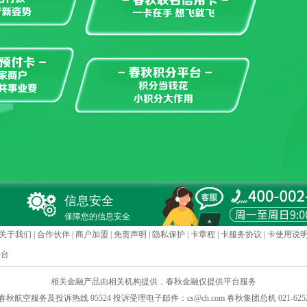
信息安全
保障您的信息安全
关于我们
|
合作伙伴
|
商户加盟
|
免责声明
|
隐私保护
|
卡章程
|
卡服务协议
|
卡使用说
平台
相关金融产品由相关机构提供，春秋金融仅提供平台服务
H.COM 春秋航空服务及投诉热线 95524 投诉受理电子邮件：cs@ch.com 春秋集团总机 021-625