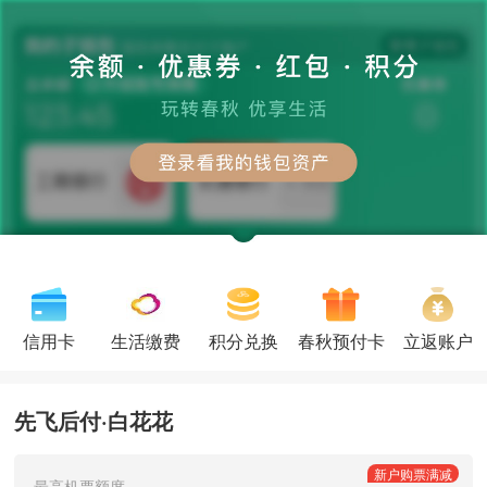
信用卡
生活缴费
积分兑换
春秋预付卡
立返账户
先飞后付·白花花
新户购票满减
最高机票额度