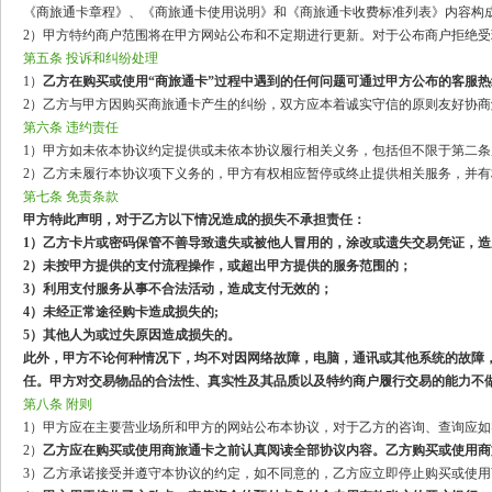
《商旅通卡章程》、《商旅通卡使用说明》和《商旅通卡收费标准列表》内容构
2）甲方特约商户范围将在甲方网站公布和不定期进行更新。对于公布商户拒绝受
第五条 投诉和纠纷处理
1）
乙方在购买或使用“商旅通卡”过程中遇到的任何问题可通过甲方公布的客服
2）乙方与甲方因购买商旅通卡产生的纠纷，双方应本着诚实守信的原则友好协
第六条 违约责任
1）甲方如未依本协议约定提供或未依本协议履行相关义务，包括但不限于第二
2）乙方未履行本协议项下义务的，甲方有权相应暂停或终止提供相关服务，并
第七条 免责条款
甲方特此声明，对于乙方以下情况造成的损失不承担责任：
1）乙方卡片或密码保管不善导致遗失或被他人冒用的，涂改或遗失交易凭证，
2）未按甲方提供的支付流程操作，或超出甲方提供的服务范围的；
3）利用支付服务从事不合法活动，造成支付无效的；
4）未经正常途径购卡造成损失的;
5）其他人为或过失原因造成损失的。
此外，甲方不论何种情况下，均不对因网络故障，电脑，通讯或其他系统的故障
任。甲方对交易物品的合法性、真实性及其品质以及特约商户履行交易的能力不
第八条 附则
1）甲方应在主要营业场所和甲方的网站公布本协议，对于乙方的咨询、查询应如
2）
乙方应在购买或使用商旅通卡之前认真阅读全部协议内容。乙方购买或使用商
3）乙方承诺接受并遵守本协议的约定，如不同意的，乙方应立即停止购买或使用