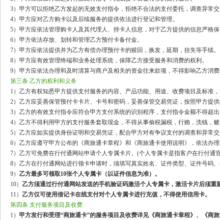
3）甲方可以拒绝乙方发起的无效支付指令，拒绝不合法的支付委托，调查异常
4）甲方应对乙方购卡以及后续服务的提供依法进行登记和管理。
5）甲方应依法管理购卡人及其代理人、持卡人信息，对于乙方提供的信息严格
6）甲方依法存放、划转和管理乙方预付卡备付金。
7）甲方应依法提供并为乙方有偿办理预付卡的赎回，换发，延期，挂失等手续。
8）甲方应有效管理终端和业务处理系统，保障乙方接受服务和消费的权利。
9）甲方应依法办理和及时清算与商户及相关的资金往来款项，不得影响乙方消费
第三条 乙方的权利和义务
1）乙方有权知悉甲方提供支付服务的内容、产品功能、用途、收费项目及标准
2）乙方应妥善保管预付卡卡片、卡号和密码，妥善保管交易凭证，按照甲方提
3）乙方的有效支付指令应符合甲方支付系统的识别程序，支付指令金额不得超
4）乙方不得利用甲方的支付服务套取现金，不得从事偷税漏税，行贿，洗钱，
5）乙方应如实提供身份证明和交易凭证，配合甲方对有争议支付的调查和异常
6）乙方应遵守甲方公布的《商旅通卡章程》和《商旅通卡使用说明》，依法办
7）乙方可免费在行付通网站申请个人专属卡片。(个人专属卡是指客户在行付通
8）乙方在行付通网站进行领卡申请时，须填写真实姓名、证件类型、证件号码
9）
乙方最多可领取10张个人专属卡（以证件信息为准）。
10）
乙方须通过行付通网站发送的手机验证码激活个人专属卡，激活卡片后须重
11）
乙方仅可使用借记卡在线支付对个人专属卡进行充值，不得使用信用卡。
第四条 支付服务项目及收费
1）
甲方发行和受理“商旅通卡”的服务项目及收费详见《商旅通卡章程》、《商